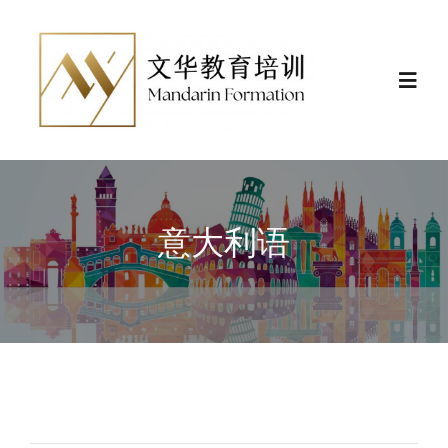
Skip
to
content
Toggl
Navig
Actualités
Formations
意大利语
Certificat et financement
Nous