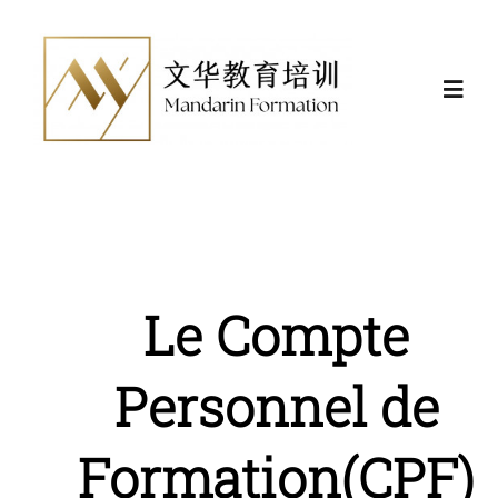
Skip
to
content
Toggl
Navig
Actualités
Formations
Le Compte
Certificat et financement
Personnel de
Nous
Formation(CPF)