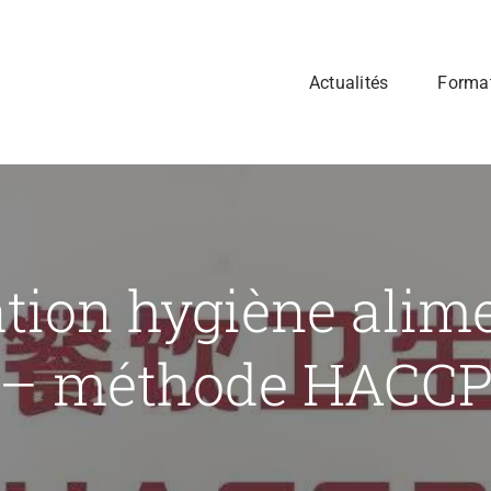
Actualités
Forma
tion hygiène alime
– méthode HACC