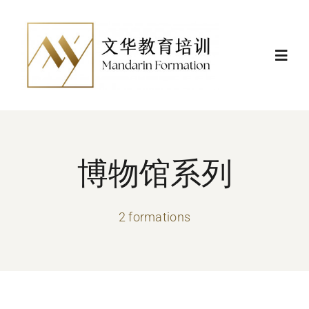
Skip
to
content
Toggl
Navig
Actualités
Formations
博物馆系列
Certificat et financement
2 formations
Nous