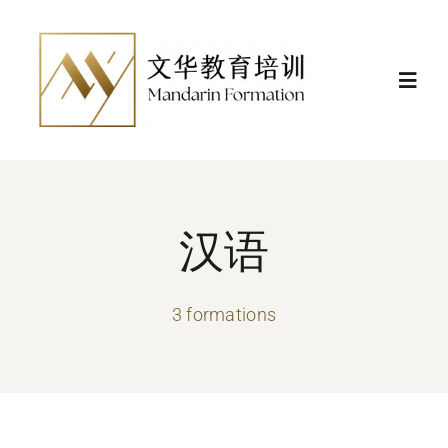
Skip
to
content
Toggl
Navig
Actualités
Formations
汉语
Certificat et financement
3 formations
Nous