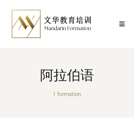
Skip
to
content
Toggl
Navig
Actualités
Formations
阿拉伯语
Certificat et financement
1 formation
Nous